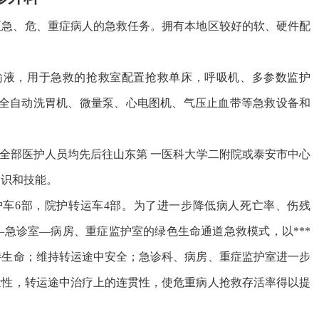
地区急、危、重症病人的急救任务。拥有本地区较好的软、硬件配
输液，用于急救的抢救室配置抢救单床，呼吸机、多参数监护
仪、全自动洗胃机、微量泵、心电图机、气压止血带等急救设备和
部医护人员均先后往山东第 一医科大学二附院或泰安市中心
救知识和技能。
救护车6部，院护转运车4部。为了进一步降低病人死亡率、伤残
急诊室—病房、重症监护室的绿色生命通道急救模式，以***
持生命；维持转运途中安全；急诊科、病房、重症监护室进一步
量性，转运途中治疗上的连贯性，使危重病人抢救存活率得以提