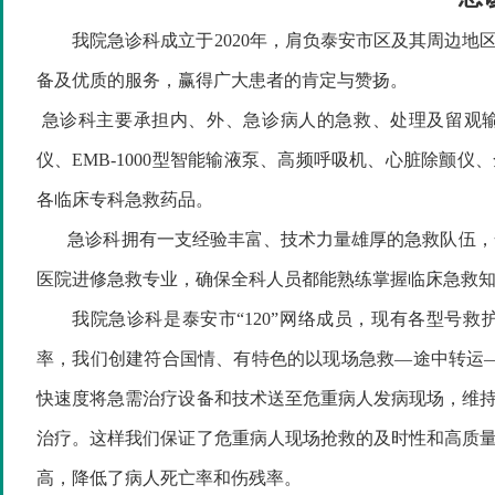
我院急诊科成立于
2020年，肩负泰安市区及其周边
备及优质的服务，赢得广大患者的肯定与赞扬。
急诊科主要承担内、外、急诊病人的急救、处理及留观
仪、EMB-1000型智能输液泵、高频呼吸机、心脏除颤
各临床专科急救药品。
急诊科拥有一支经验丰富、技术力量雄厚的急救队伍，全
医院进修急救专业，确保全科人员都能熟练掌握临床急
1
2
3
我院急诊科是泰安市
“120”网络成员，现有各型号
率，我们创建符合国情、有特色的以现场急救—途中转运—
快速度将急需治疗设备和技术送至危重病人发病现场，维
治疗。这样我们保证了危重病人现场抢救的及时性和高质
高，降低了病人死亡率和伤残率。